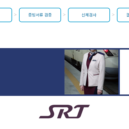
증빙서류 검증
신체검사