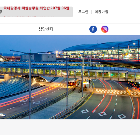
국내항공사 객실승무원 취업반 : 07월 06일
정
로그인
회원가입
항공과 지상직 취업반 : 07월 06일
상담센터