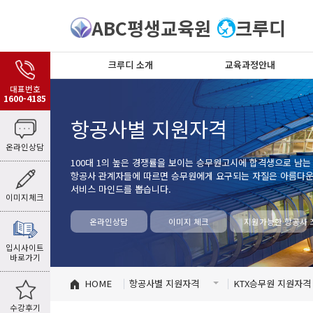
ABC평생교육원
크루디
크루디 소개
교육과정안내
대표번호
1600-4185
항공사별 지원자격
온라인상담
100대 1의 높은 경쟁률을 보이는 승무원고시에 합격생으로 남는
항공사 관계자들에 따르면 승무원에게 요구되는 자질은 아름다운 
서비스 마인드를 뽑습니다.
이미지체크
온라인상담
이미지 체크
지원가능한 항공사 
입시사이트
바로가기
HOME
항공사별 지원자격
KTX승무원 지원자격
수강후기